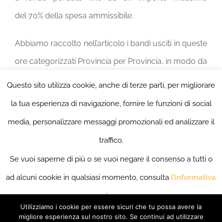
del 70% della spesa ammissibile.
Abbiamo raccolto nell’articolo i bandi usciti in queste
ore categorizzati Provincia per Provincia, in modo da
avere un quadro chiaro ed esaustivo. Hai intenzione
Questo sito utilizza cookie, anche di terze parti, per migliorare
di partecipare al bando ma non sai come fare?
la tua esperienza di navigazione, fornire le funzioni di social
Profima è qui per questo:
riempi il form, in breve
media, personalizzare messaggi promozionali ed analizzare il
tempo sarai ricontattato dalla nostra direzione
traffico.
commerciale
.
Se vuoi saperne di più o se vuoi negare il consenso a tutti o
ad alcuni cookie in qualsiasi momento, consulta
l’informativa
estesa
.
Utilizziamo i cookie per essere sicuri che tu possa avere la
© Copyright 2019 -
2026 PROFIMA SRL | Piazzale Giacomo De
Se accedi ad un qualunque elemento sottostante questo
migliore esperienza sul nostro sito. Se continui ad utilizzare